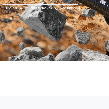
Főoldal
További termékek
Red Rhino