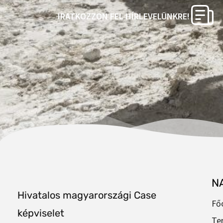
IRATKOZZON FEL HÍRLEVELÜNKRE!
N
Hivatalos magyarországi Case
Fő
képviselet
Te