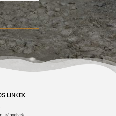
S LINKEK
k
i irányelvek