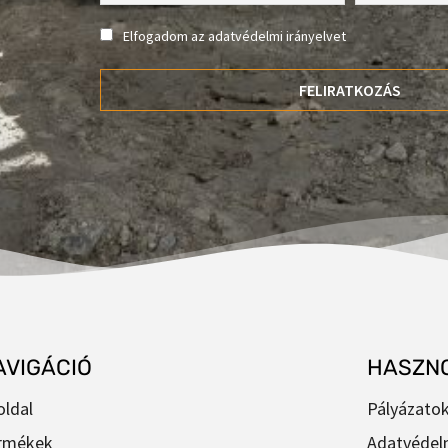
Elfogadom az adatvédelmi irányelvet
AVIGÁCIÓ
HASZNO
oldal
Pályázato
rmékek
Adatvédelm