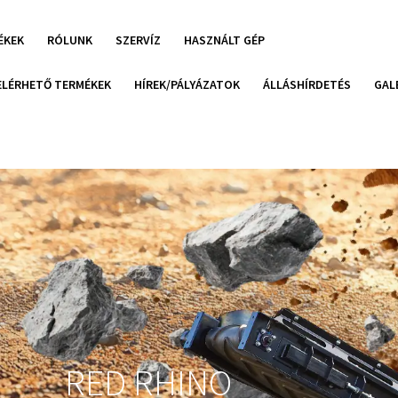
ÉKEK
RÓLUNK
SZERVÍZ
HASZNÁLT GÉP
ELÉRHETŐ TERMÉKEK
HÍREK/PÁLYÁZATOK
ÁLLÁSHÍRDETÉS
GAL
RED RHINO