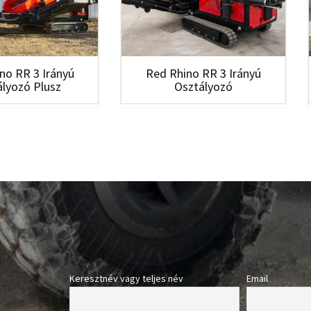
no RR 3 Irányú
Red Rhino RR 3 Irányú
lyozó Plusz
Osztályozó
Keresztnév vagy teljes név
Email