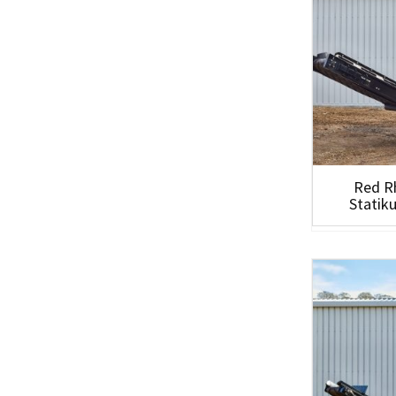
Red R
Statik