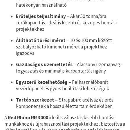
hatékonyan használható
Erőteljes teljesítmény
– Akár 50 tonna/óra
törőkapacitás, ideális kisebb és közepes bontási
projektekhez
Állítható törési méret
– 10 és 100 mm között
szabályozható kimeneti méret a projekthez
igazodva
Gazdaságos üzemeltetés
– Alacsony üzemanyag-
fogyasztás és minimális karbantartási igény
Egyszerű kezelhetőség
– Felhasználóbarát
vezérlőpanel és gyors beállítási lehetőségek
Tartós szerkezet
– Strapabíró acélváz és erős
komponensek a hosszú élettartam érdekében
A
Red Rhino RR 3000
ideális választás kisebb bontási
munkákhoz és újrahasznosítási projektekhez, biztosítva a