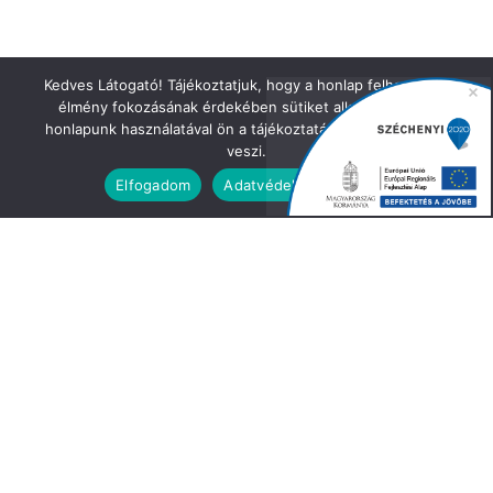
Kedves Látogató! Tájékoztatjuk, hogy a honlap felhasználói
élmény fokozásának érdekében sütiket alkalmazunk. A
honlapunk használatával ön a tájékoztatásunkat tudomásul
veszi.
Elfogadom
Adatvédelmi irányelvek
IRATKOZZON FEL HÍRLEVELÜNKRE!
Keresztnév vagy teljes név
Email