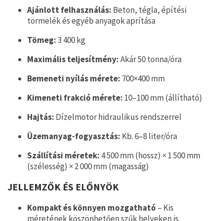
Ajánlott felhasználás:
Beton, tégla, építési
törmelék és egyéb anyagok aprítása
Tömeg:
3 400 kg
Maximális teljesítmény:
Akár 50 tonna/óra
Bemeneti nyílás mérete:
700×400 mm
Kimeneti frakció mérete:
10–100 mm (állítható)
Hajtás:
Dízelmotor hidraulikus rendszerrel
Üzemanyag-fogyasztás:
Kb. 6–8 liter/óra
Szállítási méretek:
4 500 mm (hossz) × 1 500 mm
(szélesség) × 2 000 mm (magasság)
JELLEMZŐK ÉS ELŐNYÖK
Kompakt és könnyen mozgatható
– Kis
méretének köszönhetően szűk helyeken is