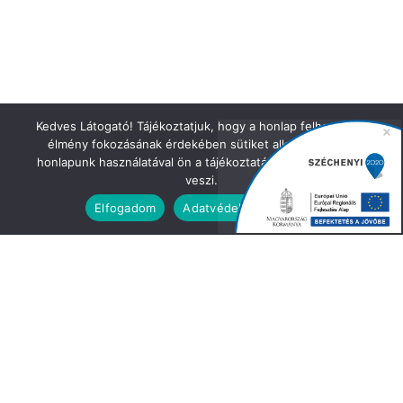
Kedves Látogató! Tájékoztatjuk, hogy a honlap felhasználói
élmény fokozásának érdekében sütiket alkalmazunk. A
honlapunk használatával ön a tájékoztatásunkat tudomásul
veszi.
Elfogadom
Adatvédelmi irányelvek
IRATKOZZON FEL HÍRLEVELÜNKRE!
Keresztnév vagy teljes név
Email