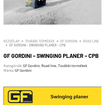
KEZDŐLAP
TOVÁBBI TERMÉKEK
GF GORDINI
ROAD LINE
GF GORDINI – SWINGING PLANER – CPB
GF GORDINI – SWINGING PLANER – CPB
Kategóriák:
GF Gordini
,
Road line
,
További termékek
Márka:
GF Gordini