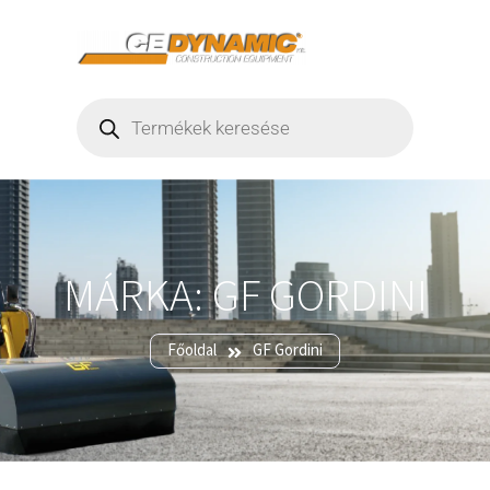
MÁRKA:
GF GORDINI
Főoldal
GF Gordini