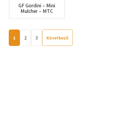
GF Gordini – Mini
Mulcher – MTC
1
2
3
Következő