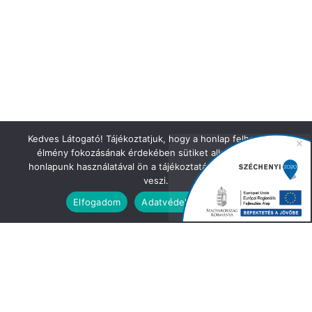
Kedves Látogató! Tájékoztatjuk, hogy a honlap felhasználói
élmény fokozásának érdekében sütiket alkalmazunk. A
honlapunk használatával ön a tájékoztatásunkat tudomásul
veszi.
Elfogadom
Adatvédelmi irányelvek
IRATKOZZON FEL HÍRLEVELÜNKRE!