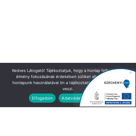
Kedves Látogató! Tájékoztatjuk, hogy a honlap felhasználói
élmény fokozásának érdekében sütiket alkalmazunk. A
honlapunk használatával ön a tájékoztatásunkat tudomásul
veszi.
Elfogadom
Adatvédelmi irányelvek
IRATKOZZON FEL HÍRLEVELÜNKRE!