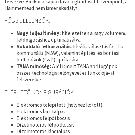
tervezve. Amikor a kapacitás a legfontosabb szempont, a
Hammerhead nem ismer akadályt.
FŐBB JELLEMZŐK:
Nagy teljesítmény:
Kifejezetten a nagy volumenű
feldolgozáshoz optimalizálva.
Sokoldalú felhasználás:
Ideális választás fa-, bio-,
kommunális (MSW), valamint építési és bontási
hulladékok (C&D) aprítására.
TANA minőség:
A jól ismert TANA aprítógépek
összes technológiai előnyével és funkciójával
felszerelve.
ELÉRHETŐ KONFIGURÁCIÓK:
Elektromos telepített (helyhez kötött)
Elektromos lánctalpas
Elektromos félpótkocsis
Dízelmotoros félpótkocsis
Dízelmotoros lánctalpas