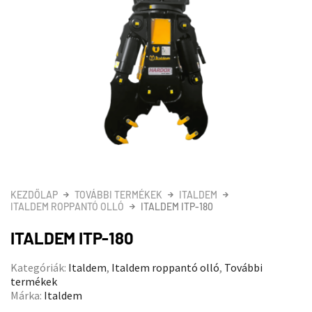
KEZDŐLAP
TOVÁBBI TERMÉKEK
ITALDEM
ITALDEM ROPPANTÓ OLLÓ
ITALDEM ITP-180
ITALDEM ITP-180
Kategóriák:
Italdem
,
Italdem roppantó olló
,
További
termékek
Márka:
Italdem