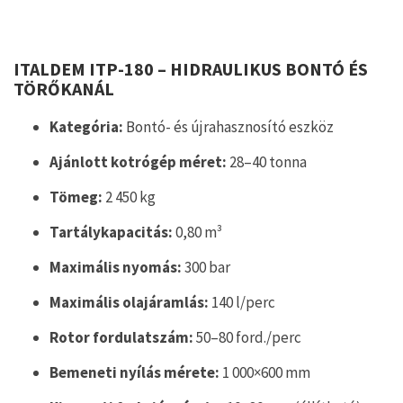
ITALDEM ITP-180 – HIDRAULIKUS BONTÓ ÉS
TÖRŐKANÁL
Kategória:
Bontó- és újrahasznosító eszköz
Ajánlott kotrógép méret:
28–40 tonna
Tömeg:
2 450 kg
Tartálykapacitás:
0,80 m³
Maximális nyomás:
300 bar
Maximális olajáramlás:
140 l/perc
Rotor fordulatszám:
50–80 ford./perc
Bemeneti nyílás mérete:
1 000×600 mm