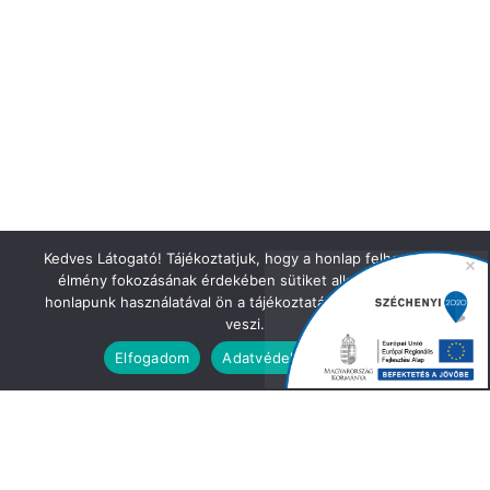
Kedves Látogató! Tájékoztatjuk, hogy a honlap felhasználói
élmény fokozásának érdekében sütiket alkalmazunk. A
honlapunk használatával ön a tájékoztatásunkat tudomásul
veszi.
Elfogadom
Adatvédelmi irányelvek
IRATKOZZON FEL HÍRLEVELÜNKRE!