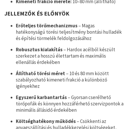
Kimeneti frakció mérete:
10–80 mm (állítható)
JELLEMZŐK ÉS ELŐNYÖK
Erőteljes törőmechanizmus
– Magas
hatékonyságú törési teljesítmény bontási hulladék
és építési törmelék feldolgozásához
Robusztus kialakítás
– Hardox acélból készült
szerkezet a hosszú élettartam és maximális
ellenállás érdekében
Állítható törési méret
– 10 és 80 mm között
szabályozható kimeneti frakció a különböző
igényekhez
Egyszerű karbantartás
– Gyorsan cserélhető
törőpofák és könnyen hozzáférhető szervizpontok a
minimális állásidő érdekében
Költséghatékony működés
– Csökkenti az
anyagszállítási és hulladékkezelési költségeket,