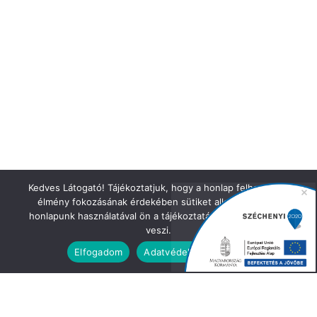
Kedves Látogató! Tájékoztatjuk, hogy a honlap felhasználói
élmény fokozásának érdekében sütiket alkalmazunk. A
honlapunk használatával ön a tájékoztatásunkat tudomásul
veszi.
Elfogadom
Adatvédelmi irányelvek