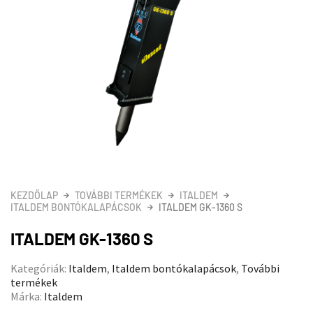
KEZDŐLAP
TOVÁBBI TERMÉKEK
ITALDEM
ITALDEM BONTÓKALAPÁCSOK
ITALDEM GK-1360 S
ITALDEM GK-1360 S
Kategóriák:
Italdem
,
Italdem bontókalapácsok
,
További
termékek
Márka:
Italdem