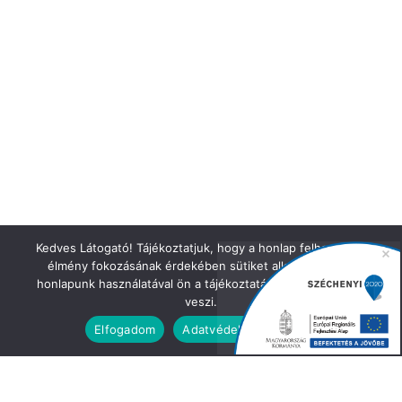
Kedves Látogató! Tájékoztatjuk, hogy a honlap felhasználói
élmény fokozásának érdekében sütiket alkalmazunk. A
honlapunk használatával ön a tájékoztatásunkat tudomásul
veszi.
Elfogadom
Adatvédelmi irányelvek