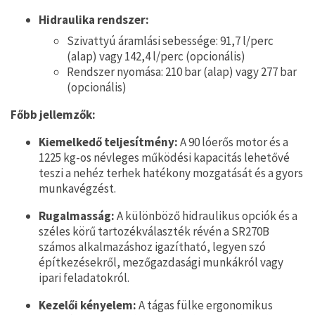
Hidraulika rendszer:
Szivattyú áramlási sebessége: 91,7 l/perc
(alap) vagy 142,4 l/perc (opcionális)
Rendszer nyomása: 210 bar (alap) vagy 277 bar
(opcionális)
Főbb jellemzők:
Kiemelkedő teljesítmény:
A 90 lóerős motor és a
1225 kg-os névleges működési kapacitás lehetővé
teszi a nehéz terhek hatékony mozgatását és a gyors
munkavégzést.
Rugalmasság:
A különböző hidraulikus opciók és a
széles körű tartozékválaszték révén a SR270B
számos alkalmazáshoz igazítható, legyen szó
építkezésekről, mezőgazdasági munkákról vagy
ipari feladatokról.
Kezelői kényelem:
A tágas fülke ergonomikus