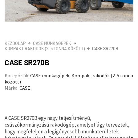
KEZDŐLAP
CASE MUNKAGÉPEK
KOMPAKT RAKODÓK (2-5 TONNA KÖZÖTT)
CASE SR270B
CASE SR270B
Kategóriák:
CASE munkagépek
,
Kompakt rakodók (2-5 tonna
között)
Márka:
CASE
A CASE SR270B egy nagy teljesítményű,
csúszókormányzású rakodógép, amelyet úgy terveztek,
hogy megfeleljen a legigényesebb munkaterületek