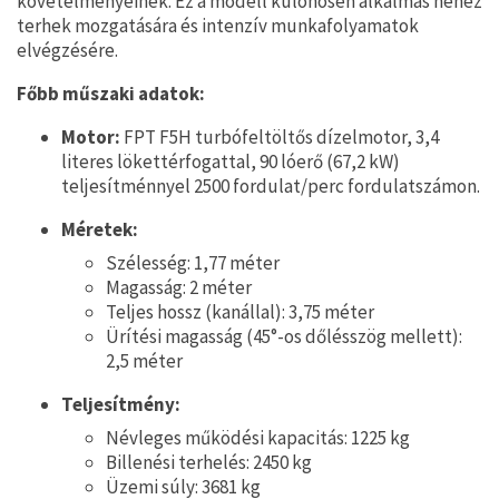
követelményeinek. Ez a modell különösen alkalmas nehéz
terhek mozgatására és intenzív munkafolyamatok
elvégzésére.
Főbb műszaki adatok:
Motor:
FPT F5H turbófeltöltős dízelmotor, 3,4
literes lökettérfogattal, 90 lóerő (67,2 kW)
teljesítménnyel 2500 fordulat/perc fordulatszámon.
Méretek:
Szélesség: 1,77 méter
Magasság: 2 méter
Teljes hossz (kanállal): 3,75 méter
Ürítési magasság (45°-os dőlésszög mellett):
2,5 méter
Teljesítmény:
Névleges működési kapacitás: 1225 kg
Billenési terhelés: 2450 kg
Üzemi súly: 3681 kg