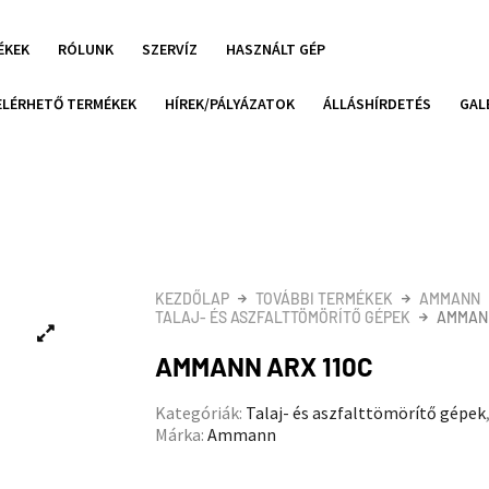
ÉKEK
RÓLUNK
SZERVÍZ
HASZNÁLT GÉP
ELÉRHETŐ TERMÉKEK
HÍREK/PÁLYÁZATOK
ÁLLÁSHÍRDETÉS
GAL
KEZDŐLAP
TOVÁBBI TERMÉKEK
AMMANN
TALAJ- ÉS ASZFALTTÖMÖRÍTŐ GÉPEK
AMMANN
AMMANN ARX 110C
Kategóriák:
Talaj- és aszfalttömörítő gépek
Márka:
Ammann