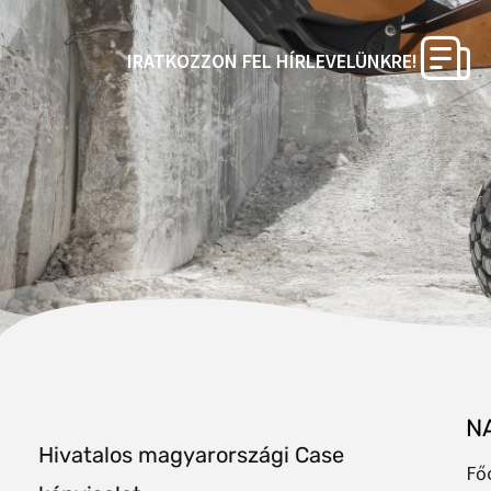
IRATKOZZON FEL HÍRLEVELÜNKRE!
N
Hivatalos magyarországi Case
Fő