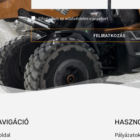
Elfogadom az adatvédelmi irányelvet
AVIGÁCIÓ
HASZNO
oldal
Pályázato