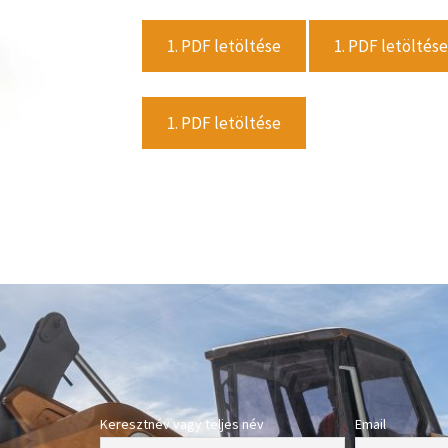
1. PDF letöltése
1. PDF letöltése
1. PDF letöltése
Keresztnév vagy teljes név
Email